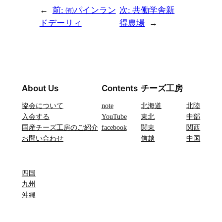
←
前:
㈲パインラン
次:
共働学舎新
ドデーリィ
得農場
→
About Us
Contents
チーズ工房
協会について
note
北海道
北陸
入会する
YouTube
東北
中部
国産チーズ工房のご紹介
facebook
関東
関西
お問い合わせ
信越
中国
四国
九州
沖縄