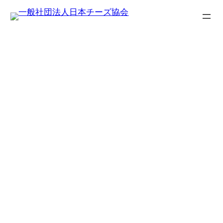
内
容
を
ス
キ
ノースプレインファーム
ッ
株式会社
プ