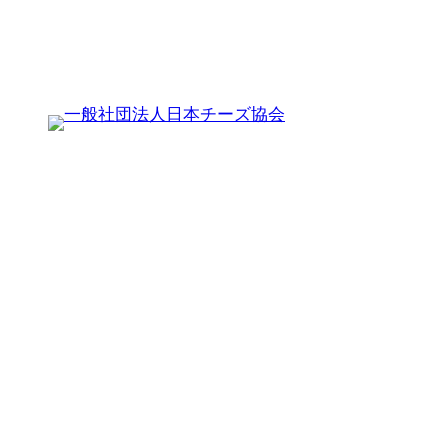
内
容
を
ス
キ
ッ
プ
そ