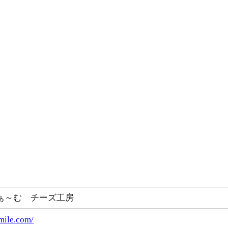
ぁ～む チーズ工房
smile.com/